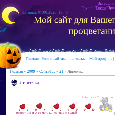
Вы вошли 
Группа
"
Гости
"
При
Пятница, 07.08.2026, 19:46
Мой сайт для Вашег
процветани
Главная
|
Блог о сайтике и не только
|
Мой профиль
|
Главная
»
2009
»
Сентябрь
»
21
» Линеечка
Линеечка