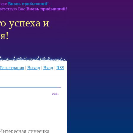
как
Вновь прибывший!
ветствую Вас
Вновь прибывший!
о успеха и
я!
Регистрация
|
Выход
|
Вход
|
RSS
16:31
Интересная линеечка