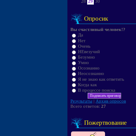
28
29
30
Опросик
Вы счастливый человек!?
Да
Нет
Очень
НЕвезучий
Безумно
Умно
Осознанно
Неосознанно
Я не знаю как ответить
Когда как
В процессе поиска
Результаты
|
Архив опросов
Всего ответов:
27
Пожертвование