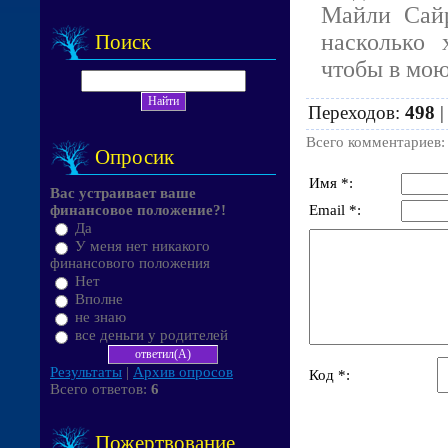
Майли Сайр
насколько 
Поиск
чтобы в мо
Переходов
:
498
Всего комментариев
Опросик
Имя *:
Вас устраивает ваше
Email *:
финансовое положение?!
Да
У меня нет никакого
финансового положения
Нет
Вполне
не знаю
все деньги у родителей
Результаты
|
Архив опросов
Код *:
Всего ответов:
6
Пожертвование