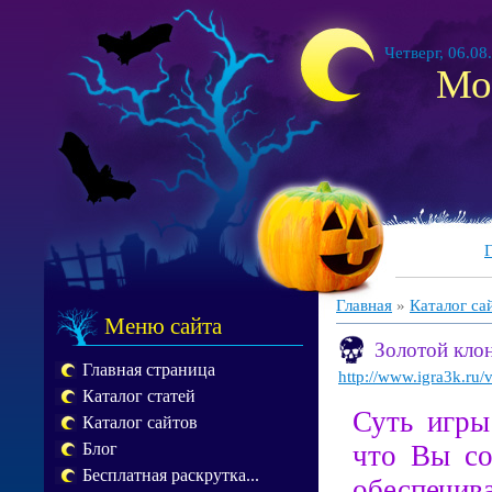
Четверг, 06.08
Мо
Главная
»
Каталог са
Меню сайта
Золотой кло
Главная страница
http://www.igra3k.ru
Каталог статей
Суть игры
Каталог сайтов
что Вы со
Блог
Бесплатная раскрутка...
обеспеч