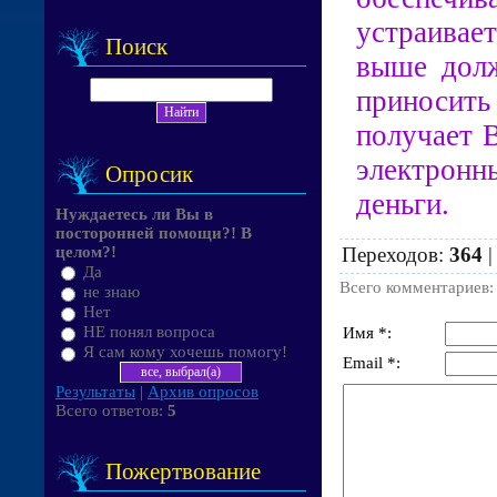
устраивает
Поиск
выше дол
приносить 
получает 
электронн
Опросик
деньги.
Нуждаетесь ли Вы в
посторонней помощи?! В
Переходов
:
364
целом?!
Да
Всего комментариев
не знаю
Нет
НЕ понял вопроса
Имя *:
Я сам кому хочешь помогу!
Email *:
Результаты
|
Архив опросов
Всего ответов:
5
Пожертвование