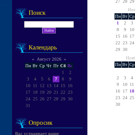
27
28
29
Ию
Поиск
Пн
Вт
Ср
1
2
3
8
9
10
15
16
17
22
23
24
Календарь
29
30
Ноя
«
Август 2026
»
Пн
Вт
Ср
Пн
Вт
Ср
Чт
Пт
Сб
Вс
1
2
2
3
4
3
4
5
6
7
8
9
9
10
11
10
11
12
13
14
15
16
16
17
18
17
18
19
20
21
22
23
23
24
25
24
25
26
27
28
29
30
30
31
Опросик
Вас устраивает ваше