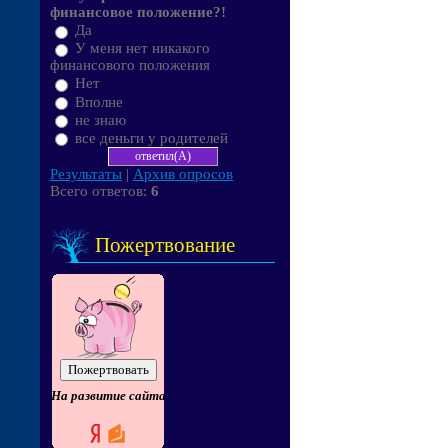
финансовое положение?!
Да
У меня нет никакого
финансового положения
Нет
Вполне
не знаю
все деньги у родителей
Результаты
|
Архив опросов
Всего ответов:
6
Пожертвование
На развитие сайта