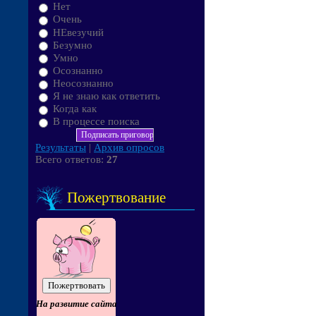
Нет
Очень
НЕвезучий
Безумно
Умно
Осознанно
Неосознанно
Я не знаю как ответить
Когда как
В процессе поиска
Результаты
|
Архив опросов
Всего ответов:
27
Пожертвование
На развитие сайта