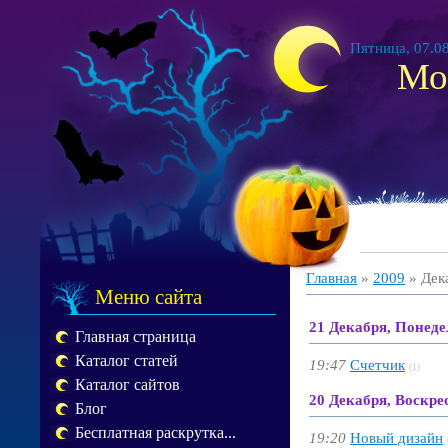
Пятница, 07.08
Мо
Главная
»
2009
»
Дек
Меню сайта
21 Декабря, Понед
Главная страница
Каталог статей
19:47
Счетчик
(1)
Каталог сайтов
20 Декабря, Воскре
Блог
Бесплатная раскрутка...
19:20
Новый дизайн