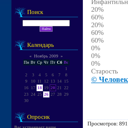
Инфант
20%
Поиск
60%
20%
60%
60%
Календарь
0% 
0% 
«
Ноябрь 2009
»
0% 
Пн
Вт
Ср
Чт
Пт
Сб
Вс
1
Стар
2
3
4
5
6
7
8
© Человек
9
10
11
12
13
14
15
16
17
18
19
20
21
22
23
24
25
26
27
28
29
30
Опросик
Просмотров
: 891
Вас устраивает ваше