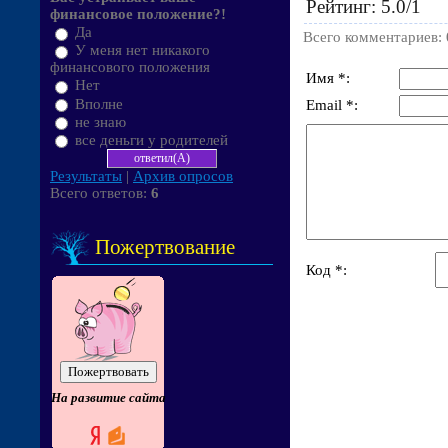
Рейтинг
:
5.0
/
1
финансовое положение?!
Да
Всего комментариев
:
У меня нет никакого
финансового положения
Имя *:
Нет
Вполне
Email *:
не знаю
все деньги у родителей
Результаты
|
Архив опросов
Всего ответов:
6
Пожертвование
Код *:
На развитие сайта